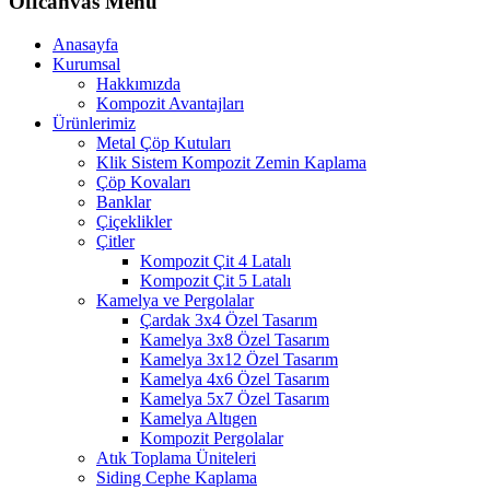
Offcanvas Menu
Anasayfa
Kurumsal
Hakkımızda
Kompozit Avantajları
Ürünlerimiz
Metal Çöp Kutuları
Klik Sistem Kompozit Zemin Kaplama
Çöp Kovaları
Banklar
Çiçeklikler
Çitler
Kompozit Çit 4 Latalı
Kompozit Çit 5 Latalı
Kamelya ve Pergolalar
Çardak 3x4 Özel Tasarım
Kamelya 3x8 Özel Tasarım
Kamelya 3x12 Özel Tasarım
Kamelya 4x6 Özel Tasarım
Kamelya 5x7 Özel Tasarım
Kamelya Altıgen
Kompozit Pergolalar
Atık Toplama Üniteleri
Siding Cephe Kaplama