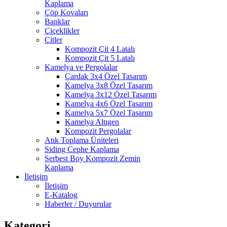
Kaplama
Çöp Kovaları
Banklar
Çiçeklikler
Çitler
Kompozit Çit 4 Latalı
Kompozit Çit 5 Latalı
Kamelya ve Pergolalar
Çardak 3x4 Özel Tasarım
Kamelya 3x8 Özel Tasarım
Kamelya 3x12 Özel Tasarım
Kamelya 4x6 Özel Tasarım
Kamelya 5x7 Özel Tasarım
Kamelya Altıgen
Kompozit Pergolalar
Atık Toplama Üniteleri
Siding Cephe Kaplama
Serbest Boy Kompozit Zemin
Kaplama
İletişim
İletişim
E-Katalog
Haberler / Duyurular
Kategori