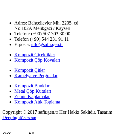
Adres: Bahçelievler Mh. 2205. cd.
No:102A Melikgazi / Kayseri
Telefon:
(+90) 507 303 30 00
Telefon (+90) 544 231 91 11
E-posta:
info@safir.gen.tr
Kompozit Çiçeklikler
Kompozit Çöp Kovaları
Kompozit Çitler
Kamelya ve Pergolalar
Kompozit Banklar
Metal Çöp Kutuları
Zemin Kaplamalar
Kompozit Atık Toplama
Copyright © 2017 safir.gen.tr Her Hakkı Saklıdır. Tasarım :
Deeplight
Go to top