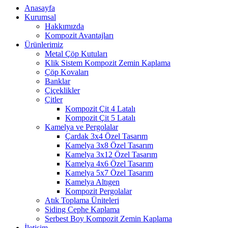
Anasayfa
Kurumsal
Hakkımızda
Kompozit Avantajları
Ürünlerimiz
Metal Çöp Kutuları
Klik Sistem Kompozit Zemin Kaplama
Çöp Kovaları
Banklar
Çiçeklikler
Çitler
Kompozit Çit 4 Latalı
Kompozit Çit 5 Latalı
Kamelya ve Pergolalar
Çardak 3x4 Özel Tasarım
Kamelya 3x8 Özel Tasarım
Kamelya 3x12 Özel Tasarım
Kamelya 4x6 Özel Tasarım
Kamelya 5x7 Özel Tasarım
Kamelya Altıgen
Kompozit Pergolalar
Atık Toplama Üniteleri
Siding Cephe Kaplama
Serbest Boy Kompozit Zemin Kaplama
İletişim