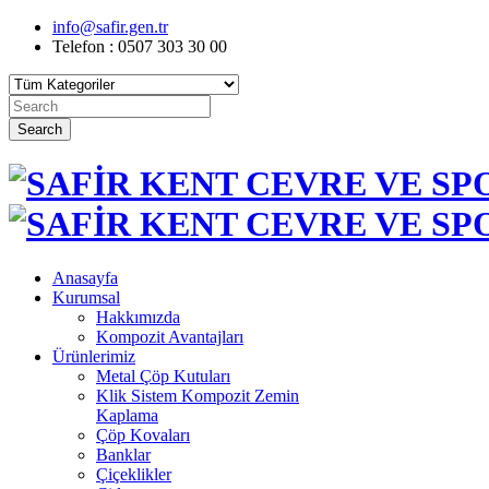
info@safir.gen.tr
Telefon : 0507 303 30 00
Search
Anasayfa
Kurumsal
Hakkımızda
Kompozit Avantajları
Ürünlerimiz
Metal Çöp Kutuları
Klik Sistem Kompozit Zemin
Kaplama
Çöp Kovaları
Banklar
Çiçeklikler