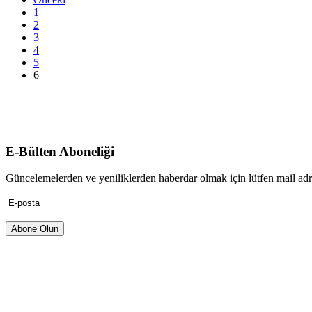
1
2
3
4
5
6
E-Bülten Aboneliği
Güncelemelerden ve yeniliklerden haberdar olmak için lütfen mail adres