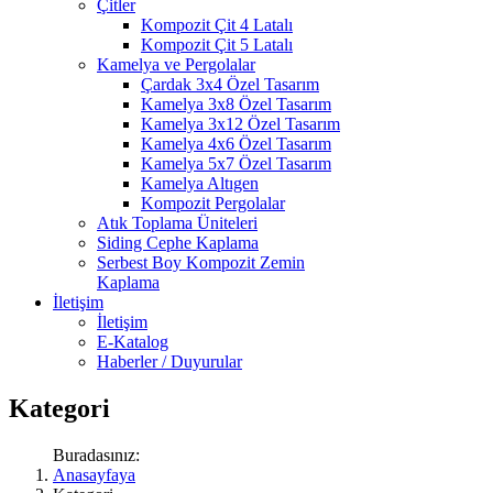
Çitler
Kompozit Çit 4 Latalı
Kompozit Çit 5 Latalı
Kamelya ve Pergolalar
Çardak 3x4 Özel Tasarım
Kamelya 3x8 Özel Tasarım
Kamelya 3x12 Özel Tasarım
Kamelya 4x6 Özel Tasarım
Kamelya 5x7 Özel Tasarım
Kamelya Altıgen
Kompozit Pergolalar
Atık Toplama Üniteleri
Siding Cephe Kaplama
Serbest Boy Kompozit Zemin
Kaplama
İletişim
İletişim
E-Katalog
Haberler / Duyurular
Kategori
Buradasınız:
Anasayfaya