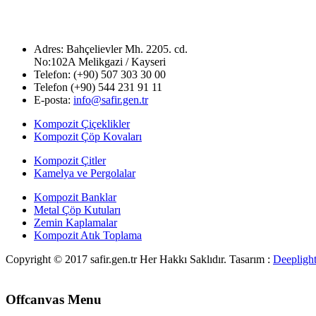
Adres: Bahçelievler Mh. 2205. cd.
No:102A Melikgazi / Kayseri
Telefon:
(+90) 507 303 30 00
Telefon (+90) 544 231 91 11
E-posta:
info@safir.gen.tr
Kompozit Çiçeklikler
Kompozit Çöp Kovaları
Kompozit Çitler
Kamelya ve Pergolalar
Kompozit Banklar
Metal Çöp Kutuları
Zemin Kaplamalar
Kompozit Atık Toplama
Copyright © 2017 safir.gen.tr Her Hakkı Saklıdır. Tasarım :
Deepligh
Offcanvas Menu