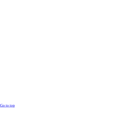
t
Go to top